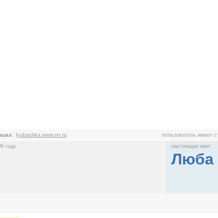
ашка
:
lyubashka.www.nn.ru
пользователь имеет 
5 году
настоящее имя:
Люба