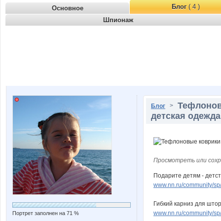
Блог
( 4 )
Основное
Шпионаж
Тефлонов
>
Блог
детская одежда
Просмотреть или сохр
Подарите детям - детст
www.nn.ru/community/sp/
Гибкий карниз для штор
www.nn.ru/community/sp/s
Портрет заполнен на 71 %