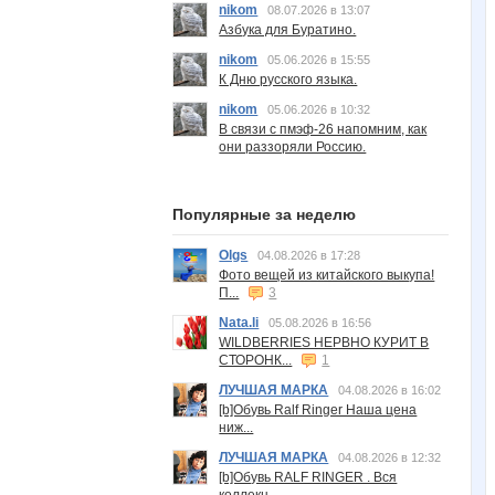
nikom
08.07.2026 в 13:07
Азбука для Буратино.
nikom
05.06.2026 в 15:55
К Дню русского языка.
nikom
05.06.2026 в 10:32
В связи с пмэф-26 напомним, как
они раззоряли Россию.
Популярные за неделю
Olgs
04.08.2026 в 17:28
Фото вещей из китайского выкупа!
П...
3
Nata.li
05.08.2026 в 16:56
WILDBERRIES НЕРВНО КУРИТ В
СТОРОНК...
1
ЛУЧШАЯ МАРКА
04.08.2026 в 16:02
[b]Обувь Ralf Ringer Наша цена
ниж...
ЛУЧШАЯ МАРКА
04.08.2026 в 12:32
[b]Обувь RALF RINGER . Вся