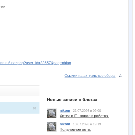
нки.
w.nn.ru/user.php?user_id=33657&page=blog
Ссылки на актуальные сборы
Новые записи в блогах
nikom
21.07.2026 в 09:00
Хотел в IT - попал в рабство.
nikom
18.07.2026 в 19:19
Полдневное лето.