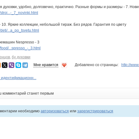
 духовки, удобно, долговечно, практично. Разные формы и размеры - 7. Нови
troi...-_7_novinki.html
- 10. Яркие коллекции, небольшой тираж. Без рядов. Гарантия по цвету
eti/...a_po_tsvetu.html
фемашин Nespresso - 3
ood/...spresso_-_3.html
енцов
,
бу духовки
Мне нравится
Добавлено со страницы:
http://ww
 идентификационн...
ш комментарий станет первым
мментарии необходимо
авторизоваться
или
зарегистрироваться