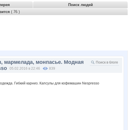
лерея
Поиск людей
вится
( 76 )
, мармелада, монпасье. Модная
sso
05.02.2016 в 22:46
839