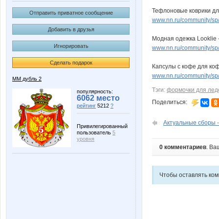
Тефлоновые коврики для
Отправить приватное сообщение
www.nn.ru/community/sp/s
Добавить в друзья
Модная одежка Looklie 
Игнорировать
www.nn.ru/community/sp/d
Сделать подарок
Капсулы с кофе для ко
www.nn.ru/community/sp/f
ММ дубль 2
Тэги:
формочки для лед
популярность:
6062 место
Поделиться:
рейтинг
5212
?
Актуальные сборы -
Привилегированный
пользователь
5
уровня
0 комментариев
. Ва
Чтобы оставлять ко