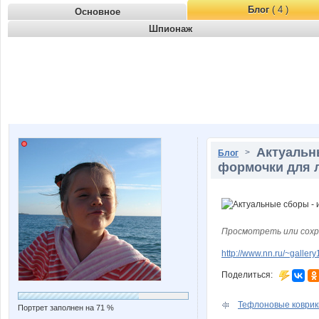
Блог
( 4 )
Основное
Шпионаж
Актуальн
>
Блог
формочки для л
Просмотреть или сохр
http://www.nn.ru/~gall
Поделиться:
Тефлоновые коврики
Портрет заполнен на 71 %