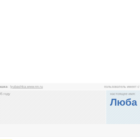
ашка
:
lyubashka.www.nn.ru
пользователь имеет 
5 году
настоящее имя:
Люба