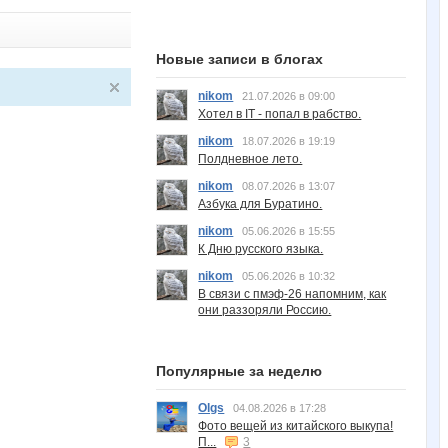
Новые записи в блогах
nikom
21.07.2026 в 09:00
Хотел в IT - попал в рабство.
nikom
18.07.2026 в 19:19
Полдневное лето.
nikom
08.07.2026 в 13:07
Азбука для Буратино.
nikom
05.06.2026 в 15:55
К Дню русского языка.
nikom
05.06.2026 в 10:32
В связи с пмэф-26 напомним, как
они раззоряли Россию.
Популярные за неделю
Olgs
04.08.2026 в 17:28
Фото вещей из китайского выкупа!
П...
3