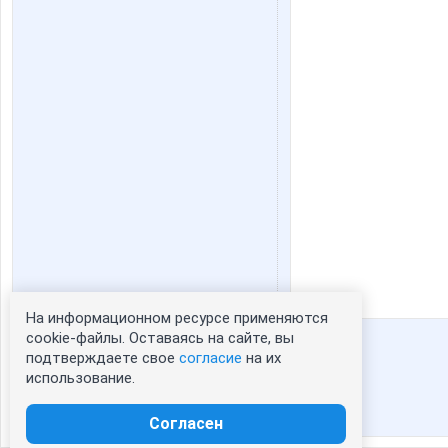
На информационном ресурсе применяются
Статистика портрета:
cookie-файлы. Оставаясь на сайте, вы
подтверждаете свое
согласие
на их
сейчас просматривают портрет - 0
использование.
зарегистрированные пользователи
посетившие портрет за 7 дней - 1
Согласен