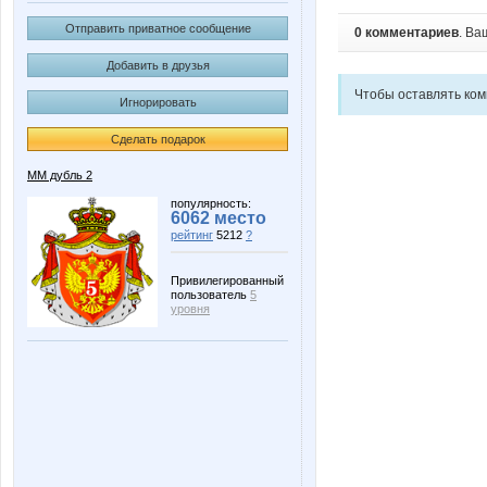
Отправить приватное сообщение
0 комментариев
. Ва
Добавить в друзья
Чтобы оставлять ко
Игнорировать
Сделать подарок
ММ дубль 2
популярность:
6062 место
рейтинг
5212
?
Привилегированный
пользователь
5
уровня