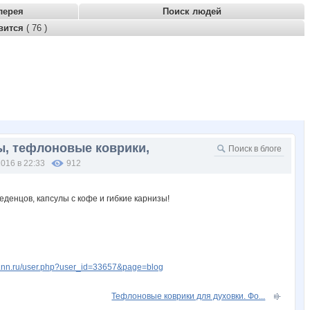
лерея
Поиск людей
вится
( 76 )
ы, тефлоновые коврики,
2016 в 22:33
912
w.nn.ru/user.php?user_id=33657&page=blog
Тефлоновые коврики для духовки. Фо...